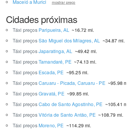
Maceió a Murici
mostrar preço
Cidades próximas
Táxi preços
Paripueira, AL
~16.72 mi.
Táxi preços
São Miguel dos Milagres, AL
~34.87 mi.
Táxi preços
Japaratinga, AL
~49.42 mi.
Táxi preços
Tamandaré, PE
~74.13 mi.
Táxi preços
Escada, PE
~95.25 mi.
Táxi preços
Caruaru - Picada, Caruaru - PE
~95.98 mi.
Táxi preços
Gravatá, PE
~99.85 mi.
Táxi preços
Cabo de Santo Agostinho, PE
~105.41 mi.
Táxi preços
Vitória de Santo Antão, PE
~108.79 mi.
Táxi preços
Moreno, PE
~114.29 mi.