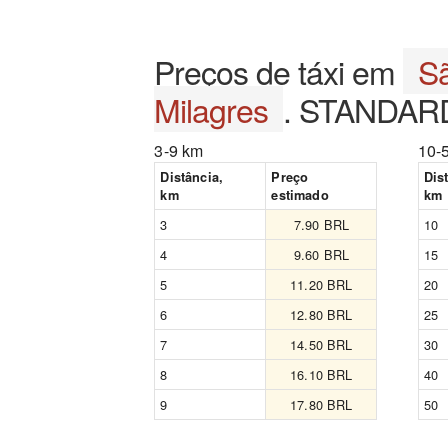
Preços de táxi em
S
Milagres
. STANDARD
3-9 km
10-
Distância,
Preço
Dis
km
estimado
km
3
7.90 BRL
10
4
9.60 BRL
15
5
11.20 BRL
20
6
12.80 BRL
25
7
14.50 BRL
30
8
16.10 BRL
40
9
17.80 BRL
50