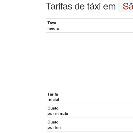
Tarifas de táxi em
Sã
Taxa
média
Tarifa
inicial
Custo
por minuto
Custo
por km