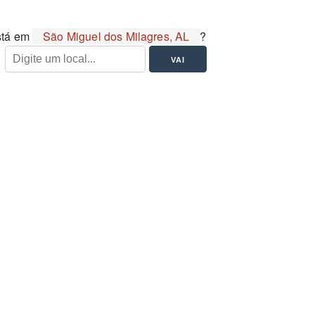
stá em
São Miguel dos Milagres, AL
?