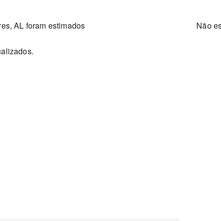
res, AL foram estimados
Não e
ualizados.