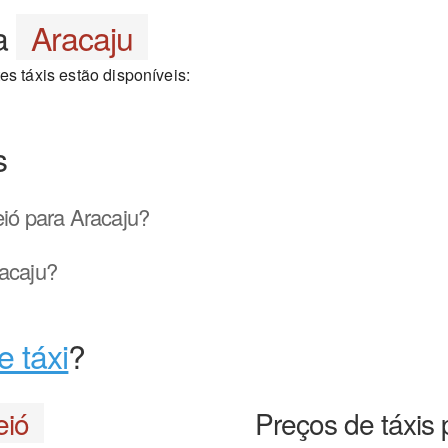
a
Aracaju
es táxis estão disponíveis:
s
ió para Aracaju?
acaju?
e táxi
?
eió
Preços de táxis