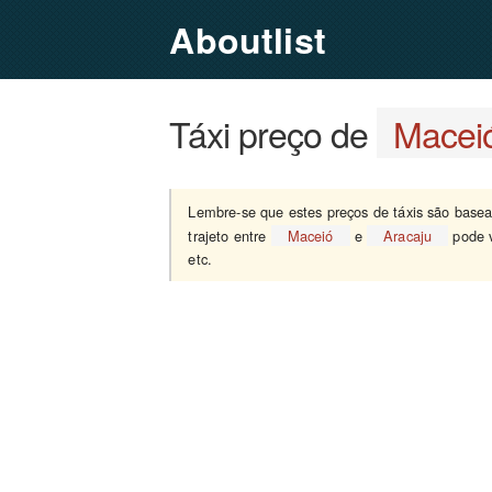
Aboutlist
Táxi preço de
Macei
Lembre-se que estes preços de táxis são bas
trajeto entre
Maceió
e
Aracaju
pode v
etc.