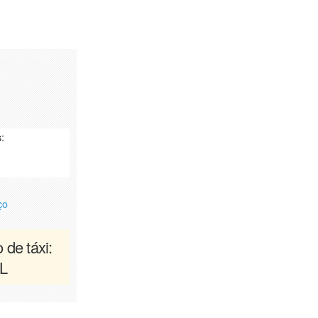
:
ço
 de táxi:
L