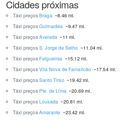
Cidades próximas
Táxi preços
Braga
~8.46 mi.
Táxi preços
Guimarães
~9.47 mi.
Táxi preços
Aveleda
~11 mi.
Táxi preços
S. Jorge de Selho
~11.04 mi.
Táxi preços
Felgueiras
~15.12 mi.
Táxi preços
Vila Nova de Famalicão
~17.54 mi.
Táxi preços
Santo Tirso
~19.42 mi.
Táxi preços
Pte. de Lima
~20.69 mi.
Táxi preços
Lousada
~20.81 mi.
Táxi preços
Amarante
~23.42 mi.