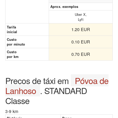
Aprox. exemplos
Uber X,
Lyft
Tarifa
1.20 EUR
inicial
Custo
0.10 EUR
por minuto
Custo
0.70 EUR
por km
Preços de táxi em
Póvoa de
Lanhoso
. STANDARD
Classe
3-9 km