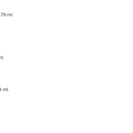
79 mi.
i.
 mi.