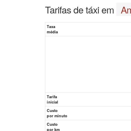
Tarifas de táxi em
Am
Taxa
média
Tarifa
inicial
Custo
por minuto
Custo
por km