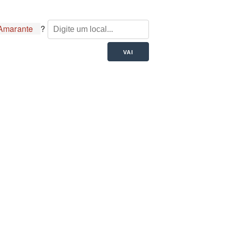
Amarante
?