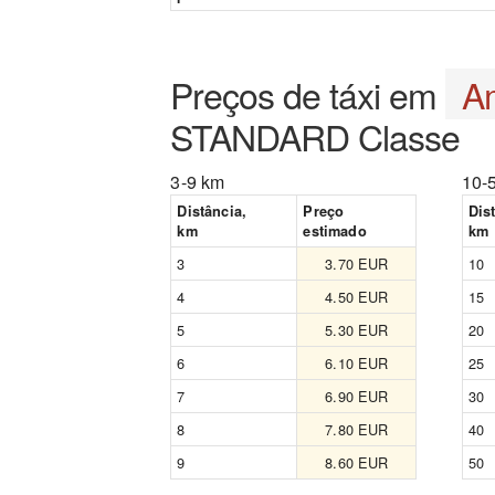
Preços de táxi em
A
STANDARD Classe
3-9 km
10-
Distância,
Preço
Dis
km
estimado
km
3
3.70 EUR
10
4
4.50 EUR
15
5
5.30 EUR
20
6
6.10 EUR
25
7
6.90 EUR
30
8
7.80 EUR
40
9
8.60 EUR
50