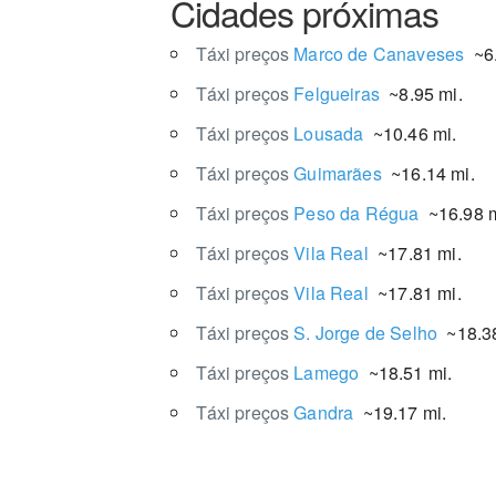
Cidades próximas
Táxi preços
Marco de Canaveses
~6.
Táxi preços
Felgueiras
~8.95 mi.
Táxi preços
Lousada
~10.46 mi.
Táxi preços
Guimarães
~16.14 mi.
Táxi preços
Peso da Régua
~16.98 m
Táxi preços
Vila Real
~17.81 mi.
Táxi preços
Vila Real
~17.81 mi.
Táxi preços
S. Jorge de Selho
~18.38
Táxi preços
Lamego
~18.51 mi.
Táxi preços
Gandra
~19.17 mi.