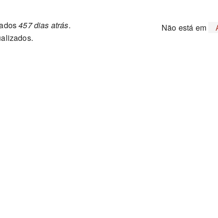
mados
457 dias atrás
.
Não está em
ualizados.