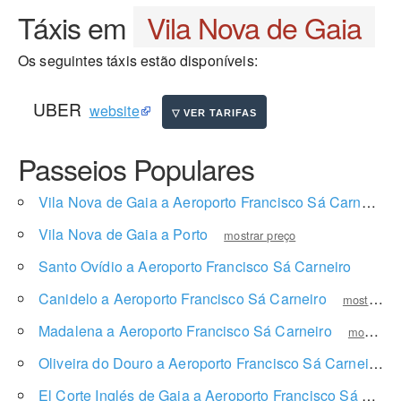
Táxis em
Vila Nova de Gaia
Os seguintes táxis estão disponíveis:
UBER
website
Passeios Populares
Vila Nova de Gaia a Aeroporto Francisco Sá Carneiro
Vila Nova de Gaia a Porto
mostrar preço
Santo Ovídio a Aeroporto Francisco Sá Carneiro
mostra
Canidelo a Aeroporto Francisco Sá Carneiro
mostrar preço
Madalena a Aeroporto Francisco Sá Carneiro
mostrar preço
Oliveira do Douro a Aeroporto Francisco Sá Carneiro
El Corte Inglés de Gaia a Aeroporto Francisco Sá Carneiro