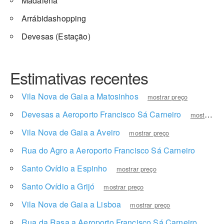
Madalena
Arrábidashopping
Devesas (Estação)
Estimativas recentes
Vila Nova de Gaia a Matosinhos
mostrar preço
Devesas a Aeroporto Francisco Sá Carneiro
mostrar preço
Vila Nova de Gaia a Aveiro
mostrar preço
Rua do Agro a Aeroporto Francisco Sá Carneiro
mostra
Santo Ovídio a Espinho
mostrar preço
Santo Ovídio a Grijó
mostrar preço
Vila Nova de Gaia a Lisboa
mostrar preço
Rua da Rasa a Aeroporto Francisco Sá Carneiro
mostr