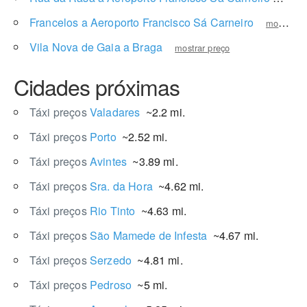
Francelos a Aeroporto Francisco Sá Carneiro
mostrar preço
Vila Nova de Gaia a Braga
mostrar preço
Cidades próximas
Táxi preços
Valadares
~2.2 mi.
Táxi preços
Porto
~2.52 mi.
Táxi preços
Avintes
~3.89 mi.
Táxi preços
Sra. da Hora
~4.62 mi.
Táxi preços
Rio Tinto
~4.63 mi.
Táxi preços
São Mamede de Infesta
~4.67 mi.
Táxi preços
Serzedo
~4.81 mi.
Táxi preços
Pedroso
~5 mi.