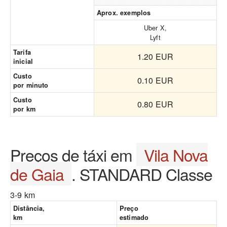
Aprox. exemplos
Uber X,
Lyft
Tarifa
1.20 EUR
inicial
Custo
0.10 EUR
por minuto
Custo
0.80 EUR
por km
Preços de táxi em
Vila Nova
de Gaia
. STANDARD Classe
3-9 km
Distância,
Preço
km
estimado