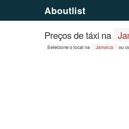
Aboutlist
Preços de táxi na
Ja
Selecione o local na
Jamaica
ou ou