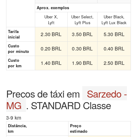
Aprox. exemplos
Uber X,
Uber Select,
Uber Black,
Lyft
Lyft Plus
Lyft Lux Black
Tarifa
2.30 BRL
3.50 BRL
5.30 BRL
inicial
Custo
0.20 BRL
0.30 BRL
0.40 BRL
por minuto
Custo
1.40 BRL
1.90 BRL
2.50 BRL
por km
Preços de táxi em
Sarzedo -
MG
. STANDARD Classe
3-9 km
Distância,
Preço
km
estimado