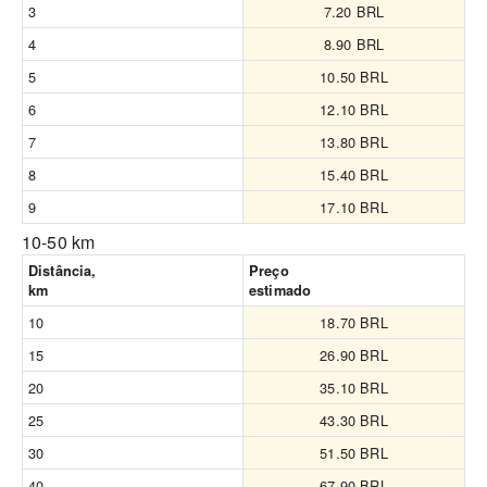
3
7.20 BRL
4
8.90 BRL
5
10.50 BRL
6
12.10 BRL
7
13.80 BRL
8
15.40 BRL
9
17.10 BRL
10-50 km
Distância,
Preço
km
estimado
10
18.70 BRL
15
26.90 BRL
20
35.10 BRL
25
43.30 BRL
30
51.50 BRL
40
67.90 BRL