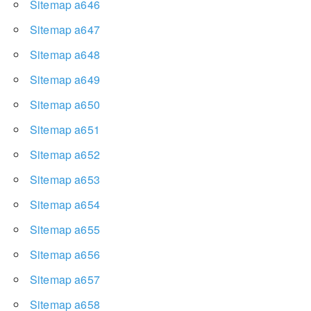
Sitemap a646
Sitemap a647
Sitemap a648
Sitemap a649
Sitemap a650
Sitemap a651
Sitemap a652
Sitemap a653
Sitemap a654
Sitemap a655
Sitemap a656
Sitemap a657
Sitemap a658