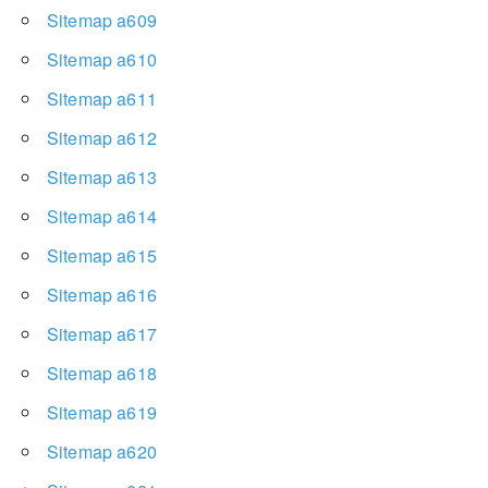
Sitemap a609
Sitemap a610
Sitemap a611
Sitemap a612
Sitemap a613
Sitemap a614
Sitemap a615
Sitemap a616
Sitemap a617
Sitemap a618
Sitemap a619
Sitemap a620