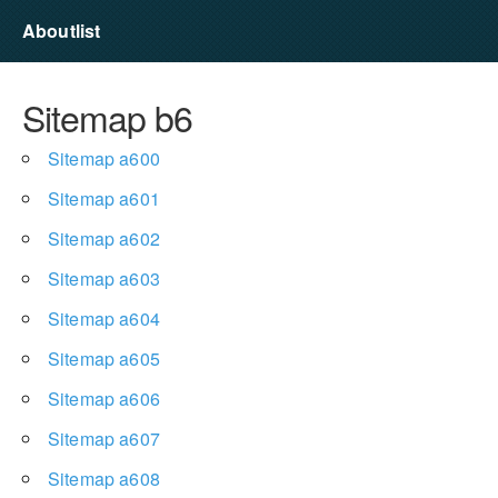
Aboutlist
Sitemap b6
Sitemap a600
Sitemap a601
Sitemap a602
Sitemap a603
Sitemap a604
Sitemap a605
Sitemap a606
Sitemap a607
Sitemap a608