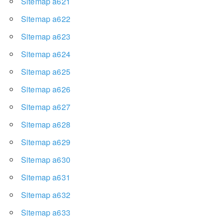
Sitemap a621
Sitemap a622
Sitemap a623
Sitemap a624
Sitemap a625
Sitemap a626
Sitemap a627
Sitemap a628
Sitemap a629
Sitemap a630
Sitemap a631
Sitemap a632
Sitemap a633