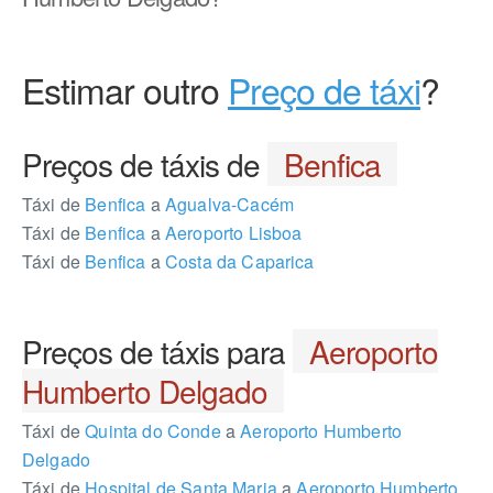
Estimar outro
Preço de táxi
?
Preços de táxis de
Benfica
Táxi de
Benfica
a
Agualva-Cacém
Táxi de
Benfica
a
Aeroporto Lisboa
Táxi de
Benfica
a
Costa da Caparica
Preços de táxis para
Aeroporto
Humberto Delgado
Táxi de
Quinta do Conde
a
Aeroporto Humberto
Delgado
Táxi de
Hospital de Santa Maria
a
Aeroporto Humberto