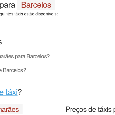
para
Barcelos
uintes táxis estão disponíveis:
s
arães para Barcelos?
e Barcelos?
e táxi
?
marães
Preços de táxis