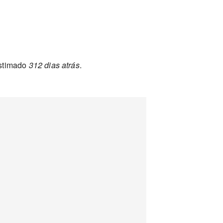
estimado
312 dias atrás
.