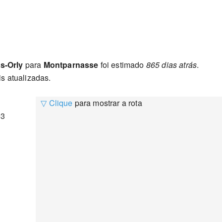
s-Orly
para
Montparnasse
foi estimado
865 dias atrás
.
s atualizadas.
▽ Clique
para mostrar a rota
03